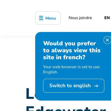
Nous joindre
EN
Menu
Would you prefer
Accueil
Organisation municipale
to always view this
du 25 au 31 août !
site in french?
Your web browser is set to use
English.
Switch to english
Les mouton