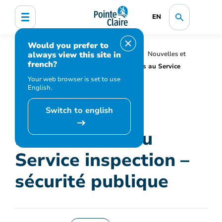
EN
Would you prefer to
always view this site in
Accueil
Organisation municipale
Nouvelles et
french?
médias
Actualités
Nominations au Service
inspection – sécurité publique
Your web browser is set to use
English.
Switch to english
Nominations au
Service inspection –
sécurité publique