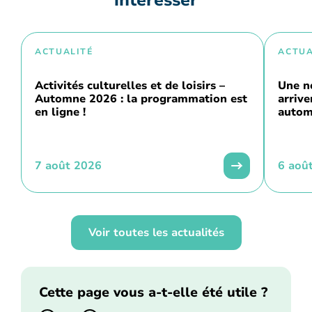
ACTUALITÉ
ACTUA
Activités culturelles et de loisirs –
Une n
Automne 2026 : la programmation est
arriv
en ligne !
autom
7 août 2026
6 aoû
Voir toutes les actualités
Cette page vous a-t-elle été utile ?