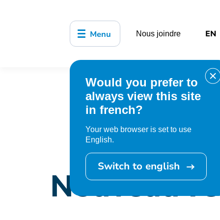
EN
Menu
Nous joindre
Would you prefer to
Accueil
Organisation munici
always view this site
les chiens
in french?
Your web browser is set to use
English.
Switch to english
Nouveau rè