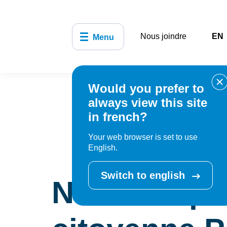
Nous joindre
EN
Menu
Would you prefer to
Accueil
Organisation munici
always view this site
consultation citoyenne Pointe-Claire, c'e
in french?
Your web browser is set to use
English.
Switch to english
Nouvelle pl