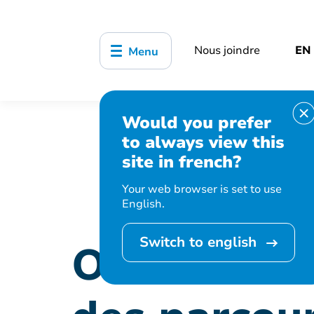
Nous joindre
EN
Menu
Would you prefer
Accueil
Organisation municipale
to always view this
de ski de fond
site in french?
Your web browser is set to use
English.
Switch to english
Ouverture d