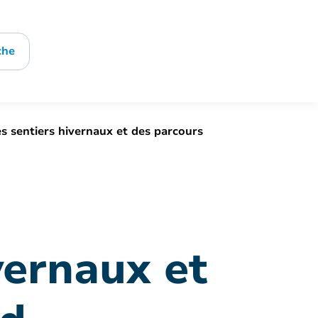
che
 sentiers hivernaux et des parcours
vernaux et