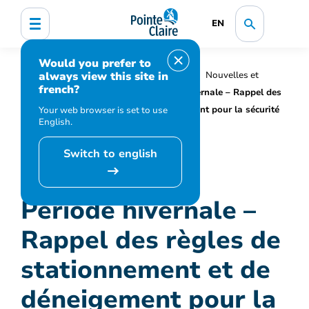
EN
Would you prefer to
always view this site in
Accueil
Organisation municipale
Nouvelles et
french?
médias
Actualités
Période hivernale – Rappel des
règles de stationnement et de déneigement pour la sécurité
Your web browser is set to use
English.
de tous
Switch to english
Période hivernale –
Rappel des règles de
stationnement et de
déneigement pour la