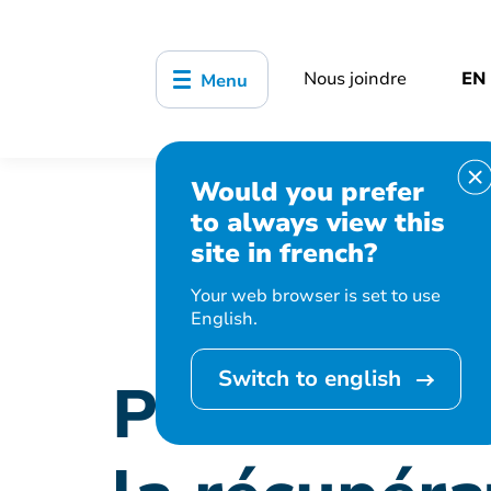
Nous joindre
EN
Menu
Would you prefer
Accueil
Organisation municipale
to always view this
des matières résiduelles
site in french?
Your web browser is set to use
English.
Switch to english
Pointe-Clai