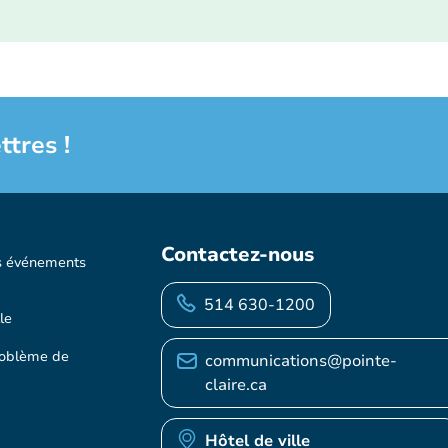
ttres !
Contactez-nous
s événements
514 630-1200
le
roblème de
communications@pointe-
claire.ca
Hôtel de ville