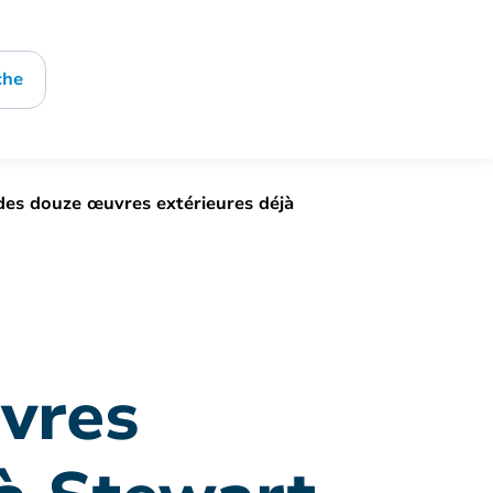
che
des douze œuvres extérieures déjà
vres