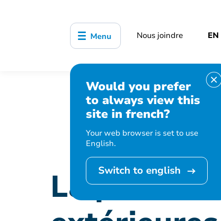
Nous joindre
EN
Menu
Would you prefer
Accueil
Organisation municipale
to always view this
installée à Stewart Hall
site in french?
Your web browser is set to use
English.
Switch to english
La premièr