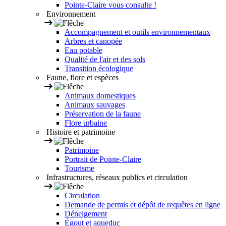
Pointe-Claire vous consulte !
Environnement
Accompagnement et outils environnementaux
Arbres et canopée
Eau potable
Qualité de l'air et des sols
Transition écologique
Faune, flore et espèces
Animaux domestiques
Animaux sauvages
Préservation de la faune
Flore urbaine
Histoire et patrimoine
Patrimoine
Portrait de Pointe-Claire
Tourisme
Infrastructures, réseaux publics et circulation
Circulation
Demande de permis et dépôt de requêtes en ligne
Déneigement
Égout et aqueduc