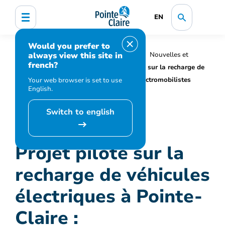
EN
Would you prefer to
always view this site in
Accueil
Organisation municipale
Nouvelles et
french?
médias
Actualités
Projet pilote sur la recharge de
véhicules électriques à Pointe-Claire : Électromobilistes
Your web browser is set to use
English.
recherchés !
Switch to english
Projet pilote sur la
recharge de véhicules
électriques à Pointe-
Claire :