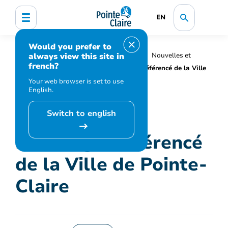
EN
Would you prefer to
always view this site in
Accueil
Organisation municipale
Nouvelles et
french?
médias
Actualités
Relevé géoréférencé de la Ville
de Pointe-Claire
Your web browser is set to use
English.
Switch to english
Relevé géoréférencé
de la Ville de Pointe-
Claire