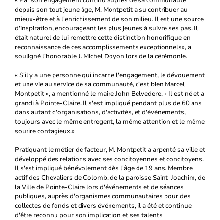
« Par son engagement continu auprès de sa communauté
depuis son tout jeune âge, M. Montpetit a su contribuer au
mieux-être et à l'enrichissement de son milieu. Il est une source
d'inspiration, encourageant les plus jeunes à suivre ses pas. Il
était naturel de lui remettre cette distinction honorifique en
reconnaissance de ces accomplissements exceptionnels», a
souligné l'honorable J. Michel Doyon lors de la cérémonie.
« S'il y a une personne qui incarne l'engagement, le dévouement
et une vie au service de sa communauté, c'est bien Marcel
Montpetit », a mentionné le maire John Belvedere. « Il est né et a
grandi à Pointe-Claire. Il s'est impliqué pendant plus de 60 ans
dans autant d'organisations, d'activités, et d'événements,
toujours avec le même entregent, la même attention et le même
sourire contagieux.»
Pratiquant le métier de facteur, M. Montpetit a arpenté sa ville et
développé des relations avec ses concitoyennes et concitoyens.
Il s'est impliqué bénévolement dès l'âge de 19 ans. Membre
actif des Chevaliers de Colomb, de la paroisse Saint-Joachim, de
la Ville de Pointe-Claire lors d'événements et de séances
publiques, auprès d'organismes communautaires pour des
collectes de fonds et divers événements, il a été et continue
d'être reconnu pour son implication et ses talents