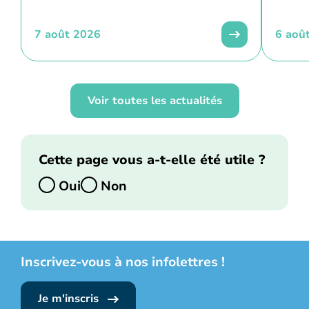
7 août 2026
6 aoû
Voir toutes les actualités
Cette page vous a-t-elle été utile ?
Oui
Non
Inscrivez-vous à nos infolettres !
Je m'inscris