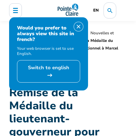
EN
Would you prefer to
always view this site in
Accueil
Organisation municipale
Nouvelles et
french?
médias
Actualités
Remise de la Médaille du
lieutenant-gouverneur pour mérite exceptionnel à Marcel
Your web browser is set to use
English.
Montpetit
Switch to english
Remise de la
Médaille du
lieutenant-
gouverneur pour