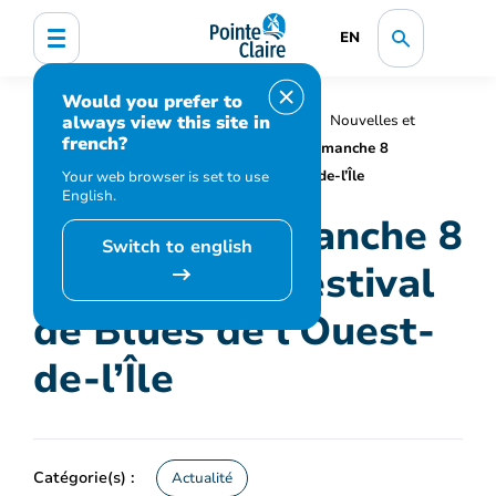
EN
Would you prefer to
always view this site in
Accueil
Organisation municipale
Nouvelles et
french?
médias
Actualités
Reporté à dimanche 8
septembre : Festival de Blues de l’Ouest-de-l’Île
Your web browser is set to use
English.
Reporté à dimanche 8
Switch to english
septembre : Festival
de Blues de l’Ouest-
de-l’Île
Catégorie(s) :
Actualité