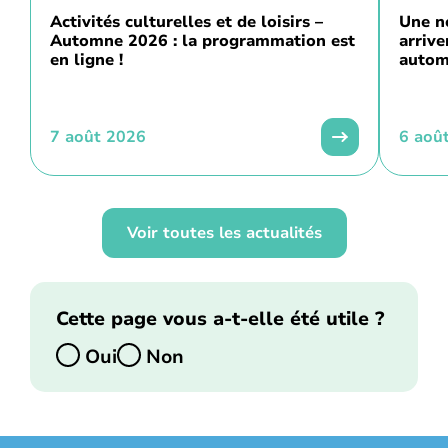
Activités culturelles et de loisirs –
Une n
Automne 2026 : la programmation est
arriv
en ligne !
autom
7 août 2026
6 aoû
Voir toutes les actualités
Cette page vous a-t-elle été utile ?
Oui
Non