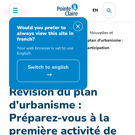
EN
Would you prefer to
always view this site in
Accueil
Organisation municipale
Nouvelles et
french?
médias
Actualités
Révision du plan d’urbanisme :
Préparez-vous à la première activité de participation
Your web browser is set to use
English.
citoyenne
Switch to english
Révision du plan
d’urbanisme :
Préparez-vous à la
première activité de