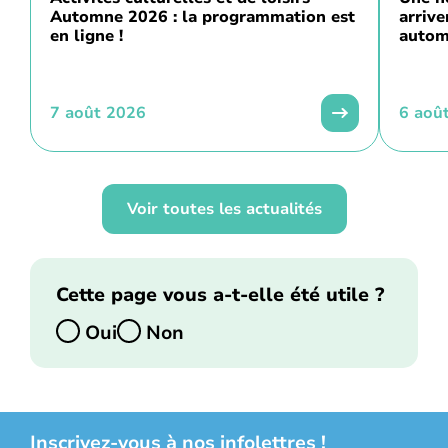
Automne 2026 : la programmation est
arriv
en ligne !
autom
7 août 2026
6 aoû
Voir toutes les actualités
Cette page vous a-t-elle été utile ?
Oui
Non
Inscrivez-vous à nos infolettres !