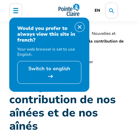
EN
Would you prefer to
always view this site in
Accueil
Organisation municipale
Nouvelles et
french?
médias
Actualités
Soulignons la contribution de
nos aînées et de nos aînés
Your web browser is set to use
English.
Switch to english
Soulignons la
contribution de nos
aînées et de nos
aînés