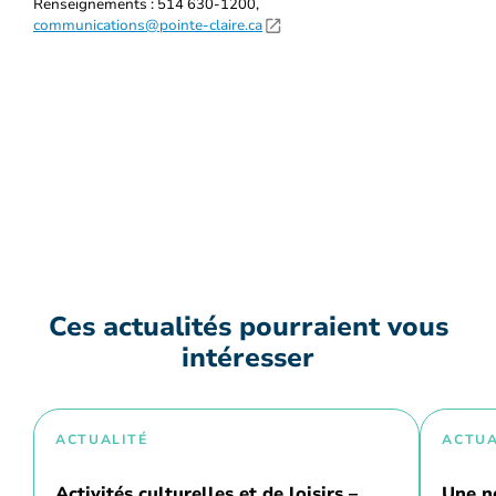
Renseignements : 514 630-1200,
communications@pointe-claire.ca
Ces actualités pourraient vous
intéresser
ACTUALITÉ
ACTUA
Activités culturelles et de loisirs –
Une n