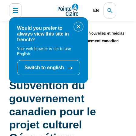
EN
Would you prefer to
Accueil
Organisation municipale
Nouvelles et médias
always view this site in
french?
Actualités
Subvention du gouvernement canadien
pour le projet culturel Géopoétique
Your web browser is set to use
English.
Switch to english
Subvention du
gouvernement
canadien pour le
projet culturel