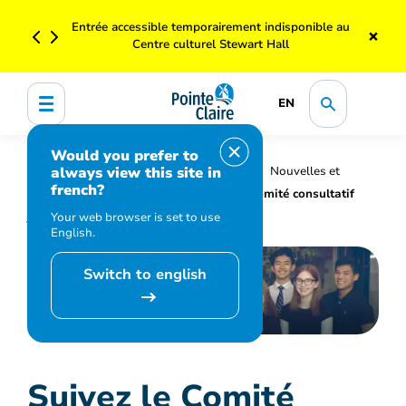
Entrée accessible temporairement indisponible au
×
Centre culturel Stewart Hall
EN
Would you prefer to
always view this site in
Accueil
Organisation municipale
Nouvelles et
french?
médias
Actualités
Suivez le Comité consultatif
jeunesse sur Instagram !
Your web browser is set to use
English.
Switch to english
Suivez le Comité