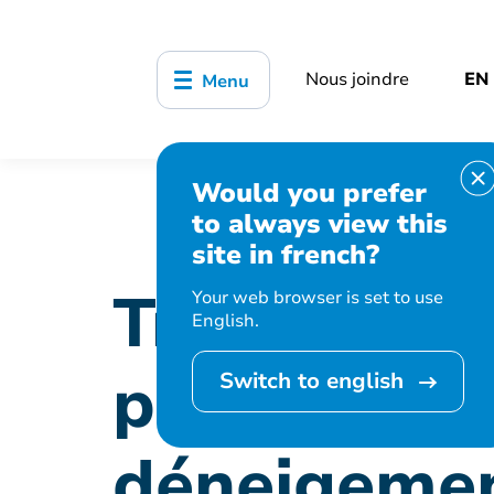
Nous joindre
EN
Menu
Would you prefer
Accueil
Organisation municipale
to always view this
opérations de déneigement 2024
site in french?
Travaux an
Your web browser is set to use
English.
prévision d
Switch to english
déneigeme