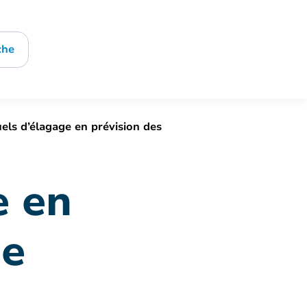
che
ls d’élagage en prévision des
e en
de