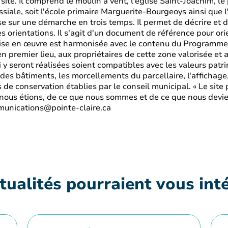
ite. Il comprend le moulin à vent, l'église Saint-Joachim, le
oissiale, soit l'école primaire Marguerite-Bourgeoys ainsi qu
sur une démarche en trois temps. Il permet de décrire et de 
les orientations. Il s'agit d'un document de référence pour or
mise en œuvre est harmonisée avec le contenu du Programme 
en premier lieu, aux propriétaires de cette zone valorisée et 
i y seront réalisées soient compatibles avec les valeurs patri
des bâtiments, les morcellements du parcellaire, l'affichage,
 de conservation établies par le conseil municipal. « Le site 
que nous étions, de ce que nous sommes et de ce que nous dev
munications@pointe-claire.ca
tualités pourraient vous int