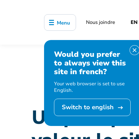
Nous joindre
EN
Menu
Would you prefer
Accueil
Organisation municipale
to always view this
patrimonial de la pointe Claire
site in french?
Your web browser is set to use
English.
Switch to english
Un plan pou