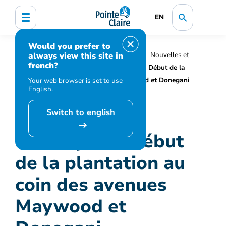
EN
Would you prefer to
always view this site in
Accueil
Organisation municipale
Nouvelles et
french?
médias
Actualités
Mise à jour : Début de la
plantation au coin des avenues Maywood et Donegani
Your web browser is set to use
English.
Switch to english
Mise à jour : Début
de la plantation au
coin des avenues
Maywood et