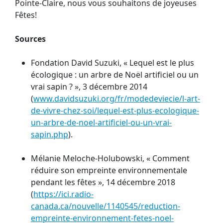
Pointe-Claire, nous vous souhaitons de joyeuses
Fêtes!
Sources
Fondation David Suzuki, « Lequel est le plus
écologique : un arbre de Noël artificiel ou un
vrai sapin ? », 3 décembre 2014
(
www.davidsuzuki.org/fr/modedeviecie/l-art-
de-vivre-chez-soi/lequel-est-plus-ecologique-
un-arbre-de-noel-artificiel-ou-un-vrai-
sapin.php
).
Mélanie Meloche-Holubowski, « Comment
réduire son empreinte environnementale
pendant les fêtes », 14 décembre 2018
(
https://ici.radio-
canada.ca/nouvelle/1140545/reduction-
empreinte-environnement-fetes-noel-