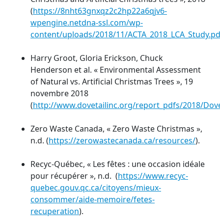
(
https://8nht63gnxqz2c2hp22a6qjv6-
wpengine.netdna-ssl.com/wp-
content/uploads/2018/11/ACTA_2018_LCA_Study.pd
Harry Groot, Gloria Erickson, Chuck
Henderson et al. « Environmental Assessment
of Natural vs. Artificial Christmas Trees », 19
novembre 2018
(
http://www.dovetailinc.org/report_pdfs/2018/Do
Zero Waste Canada, « Zero Waste Christmas »,
n.d. (
https://zerowastecanada.ca/resources/
).
Recyc-Québec, « Les fêtes : une occasion idéale
pour récupérer », n.d. (
https://www.recyc-
quebec.gouv.qc.ca/citoyens/mieux-
consommer/aide-memoire/fetes-
recuperation
).