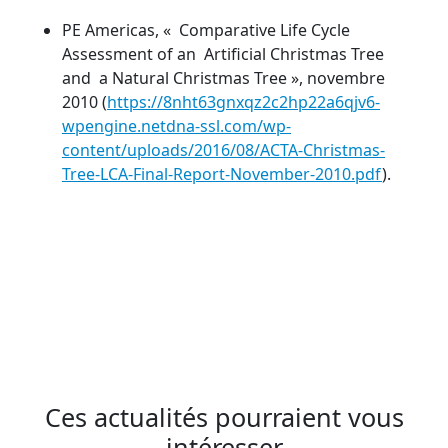
PE Americas, « Comparative Life Cycle
Assessment of an Artificial Christmas Tree
and a Natural Christmas Tree », novembre
2010 (
https://8nht63gnxqz2c2hp22a6qjv6-
wpengine.netdna-ssl.com/wp-
content/uploads/2016/08/ACTA-Christmas-
Tree-LCA-Final-Report-November-2010.pdf
).
Ces actualités pourraient vous
intéresser