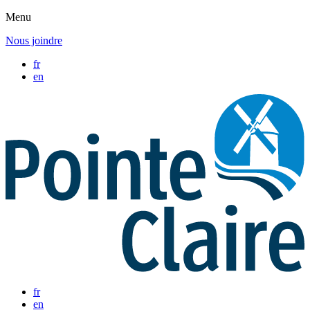
Menu
Nous joindre
fr
en
fr
en