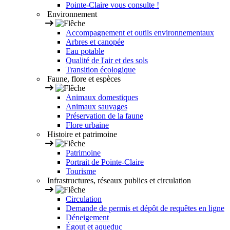
Pointe-Claire vous consulte !
Environnement
Accompagnement et outils environnementaux
Arbres et canopée
Eau potable
Qualité de l'air et des sols
Transition écologique
Faune, flore et espèces
Animaux domestiques
Animaux sauvages
Préservation de la faune
Flore urbaine
Histoire et patrimoine
Patrimoine
Portrait de Pointe-Claire
Tourisme
Infrastructures, réseaux publics et circulation
Circulation
Demande de permis et dépôt de requêtes en ligne
Déneigement
Égout et aqueduc