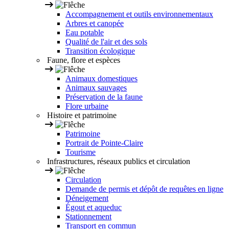
Accompagnement et outils environnementaux
Arbres et canopée
Eau potable
Qualité de l'air et des sols
Transition écologique
Faune, flore et espèces
Animaux domestiques
Animaux sauvages
Préservation de la faune
Flore urbaine
Histoire et patrimoine
Patrimoine
Portrait de Pointe-Claire
Tourisme
Infrastructures, réseaux publics et circulation
Circulation
Demande de permis et dépôt de requêtes en ligne
Déneigement
Égout et aqueduc
Stationnement
Transport en commun