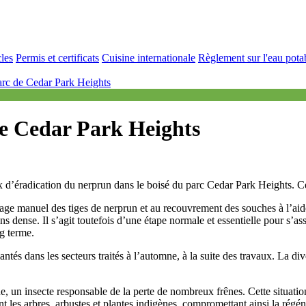
cles
Permis et certificats
Cuisine internationale
Règlement sur l'eau pota
arc de Cedar Park Heights
de Cedar Park Heights
aux d’éradication du nerprun dans le boisé du parc Cedar Park Heights. C
hage manuel des tiges de nerprun et au recouvrement des souches à l’a
 dense. Il s’agit toutefois d’une étape normale et essentielle pour s’ass
ng terme.
antés dans les secteurs traités à l’automne, à la suite des travaux. La d
ne, un insecte responsable de la perte de nombreux frênes. Cette situati
les arbres, arbustes et plantes indigènes, compromettant ainsi la régénér