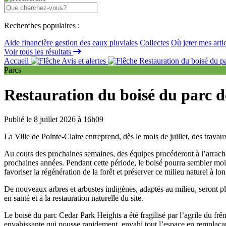
Recherches populaires :
Aide financière gestion des eaux pluviales
Collectes
Où jeter mes arti
Voir tous les résultats
Accueil
Avis et alertes
Restauration du boisé du p
Parcs
Restauration du boisé du parc 
Publié le 8 juillet 2026 à 16h09
La Ville de Pointe-Claire entreprend, dès le mois de juillet, des trav
Au cours des prochaines semaines, des équipes procéderont à l’arrac
prochaines années. Pendant cette période, le boisé pourra sembler moins
favoriser la régénération de la forêt et préserver ce milieu naturel à lo
De nouveaux arbres et arbustes indigènes, adaptés au milieu, seront pl
en santé et à la restauration naturelle du site.
Le boisé du parc Cedar Park Heights a été fragilisé par l’agrile du frê
envahissante qui pousse rapidement, envahi tout l’espace en remplaçant 