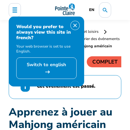
EN
Would you prefer to
always view this site in
Accueil
Bibliothèque, culture, sports et loisirs
french?
Programmation et inscription
Calendrier des événements
et activités
Apprenez à jouer au Mahjong américain
Your web browser is set to use
English.
COMPLET
Switch to english
Cet événement est passé.
Apprenez à jouer au
Mahjong américain