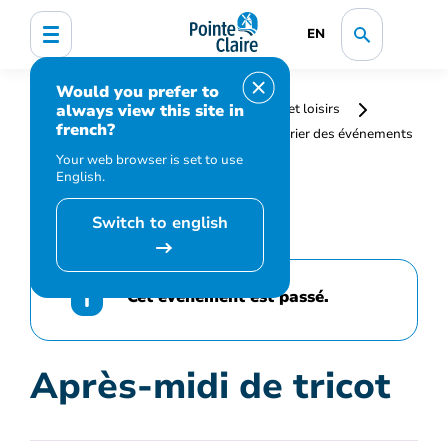
EN
Would you prefer to
always view this site in
Accueil
Bibliothèque, culture, sports et loisirs
french?
Programmation et inscription
Calendrier des événements
et activités
Après-midi de tricot
Your web browser is set to use
English.
Switch to english
Cet événement est passé.
Après-midi de tricot