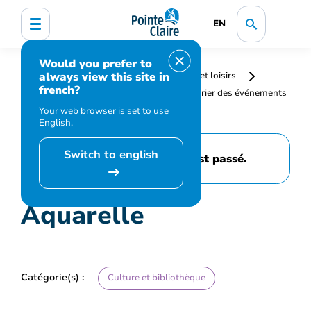
EN
Would you prefer to
always view this site in
Accueil
Bibliothèque, culture, sports et loisirs
french?
Programmation et inscription
Calendrier des événements
et activités
Aquarelle
Your web browser is set to use
English.
Switch to english
Cet événement est passé.
Aquarelle
Catégorie(s) :
Culture et bibliothèque