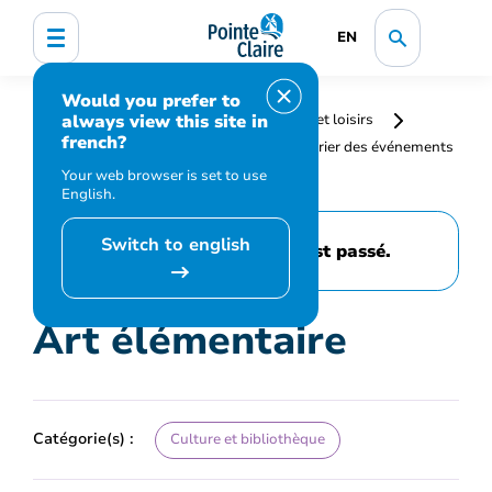
EN
Would you prefer to
always view this site in
Accueil
Bibliothèque, culture, sports et loisirs
french?
Programmation et inscription
Calendrier des événements
et activités
Art élémentaire
Your web browser is set to use
English.
Switch to english
Cet événement est passé.
Art élémentaire
Catégorie(s) :
Culture et bibliothèque