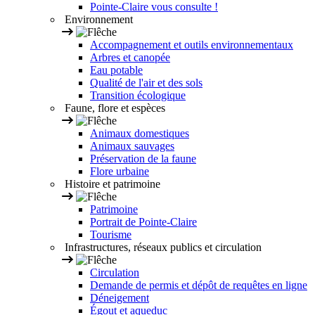
Pointe-Claire vous consulte !
Environnement
Accompagnement et outils environnementaux
Arbres et canopée
Eau potable
Qualité de l'air et des sols
Transition écologique
Faune, flore et espèces
Animaux domestiques
Animaux sauvages
Préservation de la faune
Flore urbaine
Histoire et patrimoine
Patrimoine
Portrait de Pointe-Claire
Tourisme
Infrastructures, réseaux publics et circulation
Circulation
Demande de permis et dépôt de requêtes en ligne
Déneigement
Égout et aqueduc