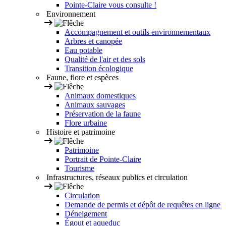
Pointe-Claire vous consulte !
Environnement
Accompagnement et outils environnementaux
Arbres et canopée
Eau potable
Qualité de l'air et des sols
Transition écologique
Faune, flore et espèces
Animaux domestiques
Animaux sauvages
Préservation de la faune
Flore urbaine
Histoire et patrimoine
Patrimoine
Portrait de Pointe-Claire
Tourisme
Infrastructures, réseaux publics et circulation
Circulation
Demande de permis et dépôt de requêtes en ligne
Déneigement
Égout et aqueduc