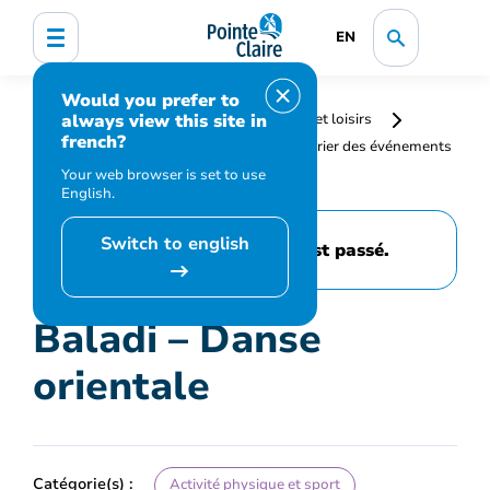
EN
Would you prefer to
always view this site in
Accueil
Bibliothèque, culture, sports et loisirs
french?
Programmation et inscription
Calendrier des événements
et activités
Baladi – Danse orientale
Your web browser is set to use
English.
Switch to english
Cet événement est passé.
Baladi – Danse
orientale
Catégorie(s) :
Activité physique et sport