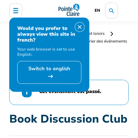
EN
Would you prefer to
always view this site in
Accueil
Bibliothèque, culture, sports et loisirs
french?
Programmation et inscription
Calendrier des événements
et activités
Book Discussion Club
Your web browser is set to use
English.
Switch to english
Cet événement est passé.
Book Discussion Club