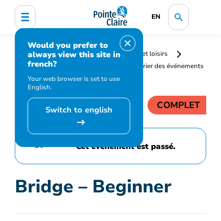
EN
Would you prefer to
always view this site in
Accueil
Bibliothèque, culture, sports et loisirs
french?
Programmation et inscription
Calendrier des événements
et activités
Bridge – Beginner
Your web browser is set to use
English.
COMPLET
Switch to english
Cet événement est passé.
Bridge – Beginner