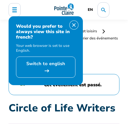
EN
Would you prefer to
always view this site in
Accueil
Bibliothèque, culture, sports et loisirs
french?
Programmation et inscription
Calendrier des événements
et activités
Circle of Life Writers
Your web browser is set to use
English.
Switch to english
Cet événement est passé.
Circle of Life Writers