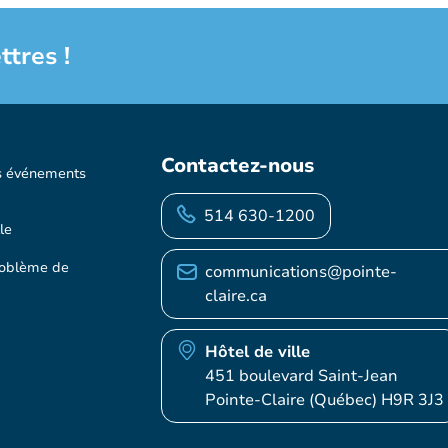
ttres !
Contactez-nous
s événements
514 630-1200
le
roblème de
communications@pointe-
claire.ca
Hôtel de ville
451 boulevard Saint-Jean
Pointe-Claire (Québec) H9R 3J3