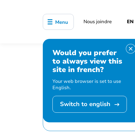
Nous joindre
EN
Menu
Would you prefer
Accueil
Bibliothèque, culture, sports
to always view this
Circle of Life Writers
site in french?
Your web browser is set to use
English.
Switch to english
Cet événement 