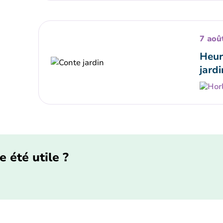
7 aoû
Heur
jardi
e été utile ?