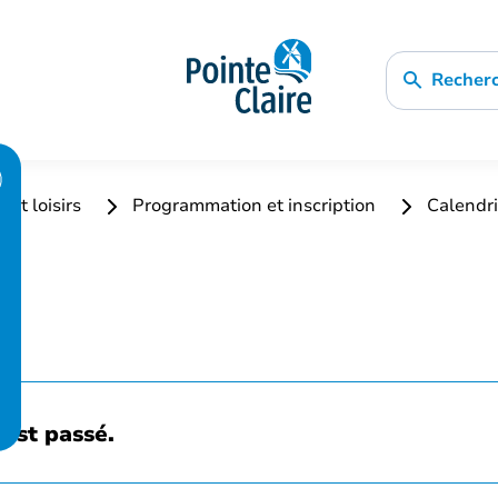
Recher
 et loisirs
Programmation et inscription
Calendri
est passé.