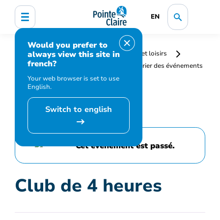
EN
Would you prefer to
always view this site in
Accueil
Bibliothèque, culture, sports et loisirs
french?
Programmation et inscription
Calendrier des événements
et activités
Club de 4 heures
Your web browser is set to use
English.
Switch to english
Cet événement est passé.
Club de 4 heures