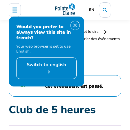
EN
Would you prefer to
always view this site in
Accueil
Bibliothèque, culture, sports et loisirs
french?
Programmation et inscription
Calendrier des événements
et activités
Club de 5 heures
Your web browser is set to use
English.
Switch to english
Cet événement est passé.
Club de 5 heures