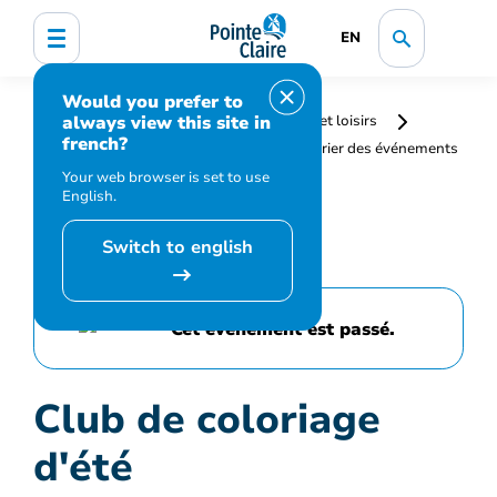
EN
Would you prefer to
always view this site in
Accueil
Bibliothèque, culture, sports et loisirs
french?
Programmation et inscription
Calendrier des événements
et activités
Club de coloriage d'été
Your web browser is set to use
English.
Switch to english
Cet événement est passé.
Club de coloriage
d'été