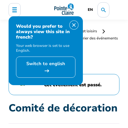
EN
Would you prefer to
always view this site in
Accueil
Bibliothèque, culture, sports et loisirs
french?
Programmation et inscription
Calendrier des événements
et activités
Comité de décoration
Your web browser is set to use
English.
Switch to english
Cet événement est passé.
Comité de décoration