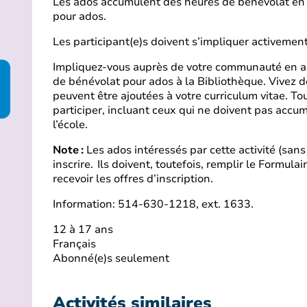
Les ados accumulent des heures de bénévolat en pa
pour ados.
Les participant(e)s doivent s’impliquer activemen
Impliquez-vous auprès de votre communauté en ai
de bénévolat pour ados à la Bibliothèque. Vivez d
peuvent être ajoutées à votre curriculum vitae. T
participer, incluant ceux qui ne doivent pas acc
l’école.
Note :
Les ados intéressés par cette activité (sans
inscrire. Ils doivent, toutefois, remplir le Formul
recevoir les offres d’inscription.
Information: 514-630-1218, ext. 1633.
12 à 17 ans
Français
Abonné(e)s seulement
Activités similaires