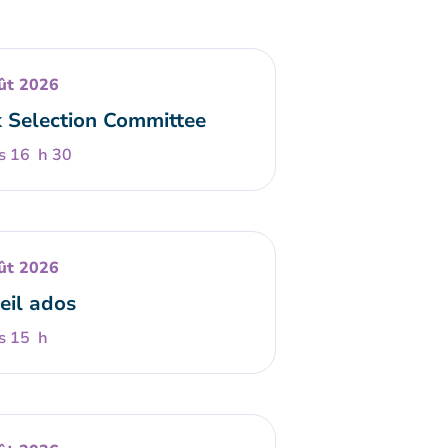
ût 2026
 Selection Committee
s 16 h 30
ût 2026
eil ados
s 15 h