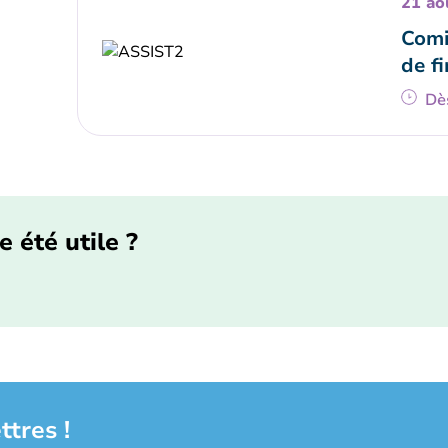
21 ao
Comi
de fi
Dè
e été utile ?
ttres !