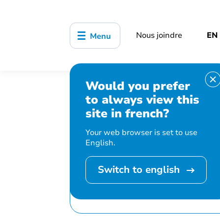
Nous joindre
EN
Menu
Would you prefer
Accueil
Bibliothèque, culture, sports
to always view this
Comité de sélection des livres – Bénévo
site in french?
Your web browser is set to use
English.
Switch to english
Cet événement 