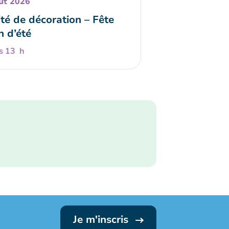
ût 2026
té de décoration – Fête
n d’été
s 13 h
Je m'inscris