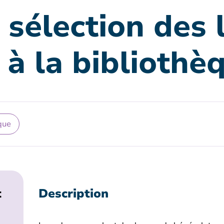
sélection des l
 à la bibliothè
que
t
Description