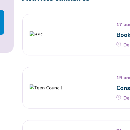
17 ao
Book
Dè
19 ao
Cons
Dè