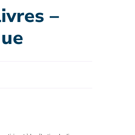
ivres –
que