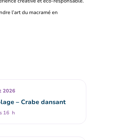
rience créative et éco-responsable.
endre l’art du macramé en
t 2026
olage – Crabe dansant
s 16 h