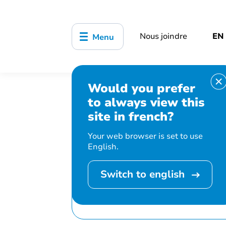
Nous joindre
EN
Menu
Would you prefer
Accueil
Bibliothèque, culture, sports
to always view this
Confection d’ornements en macramé
site in french?
Your web browser is set to use
English.
Switch to english
Cet événement 