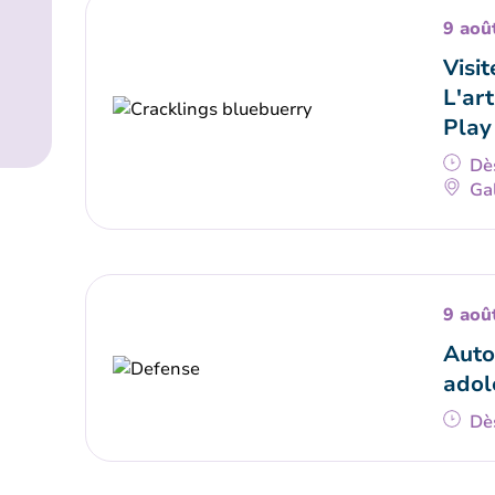
9 aoû
Visit
L'art
Play
Dè
Gal
9 aoû
Auto
adol
Dè