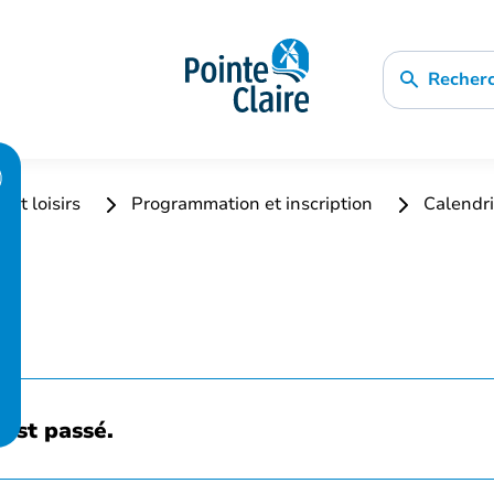
Recher
 et loisirs
Programmation et inscription
Calendri
est passé.