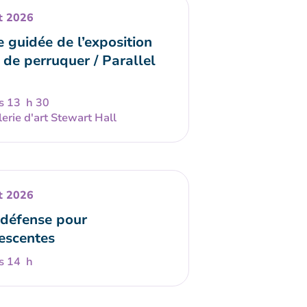
t 2026
e guidée de l’exposition
 de perruquer / Parallel
s 13 h 30
erie d'art Stewart Hall
t 2026
défense pour
escentes
s 14 h