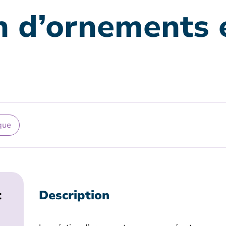
n d’ornements 
que
t
Description