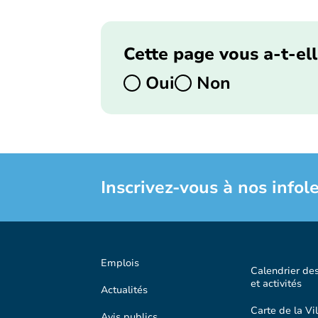
Cette page vous a-t-ell
Oui
Non
Inscrivez-vous à nos infole
Emplois
Calendrier de
et activités
Actualités
Carte de la Vil
Avis publics