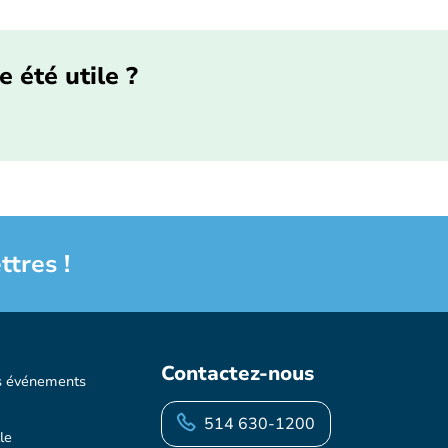
e été utile ?
ttres !
Contactez-nous
s événements
514 630-1200
le