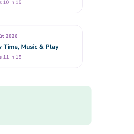
s 10 h 15
ût 2026
y Time, Music & Play
s 11 h 15