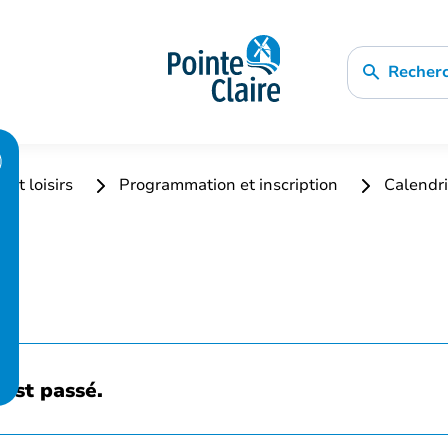
Recher
 et loisirs
Programmation et inscription
Calendri
est passé.