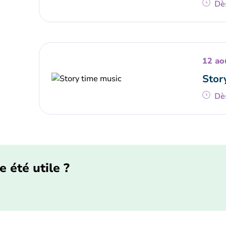
Dè
12 ao
Stor
Dè
e été utile ?