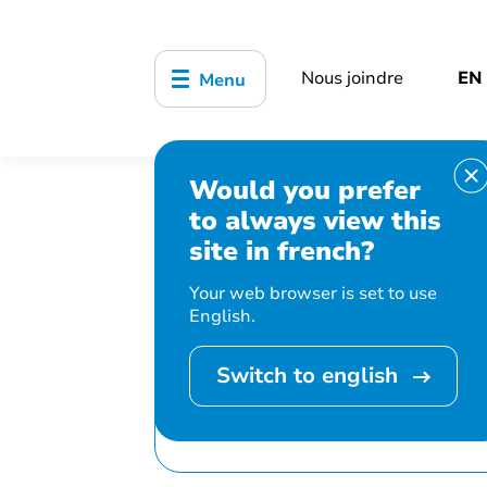
Nous joindre
EN
Menu
Would you prefer
Accueil
Bibliothèque, culture, sports
to always view this
Contes et comptines
site in french?
Your web browser is set to use
English.
Switch to english
Cet événement 