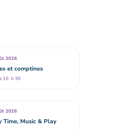
ût 2026
es et comptines
s 10 h 30
ût 2026
y Time, Music & Play