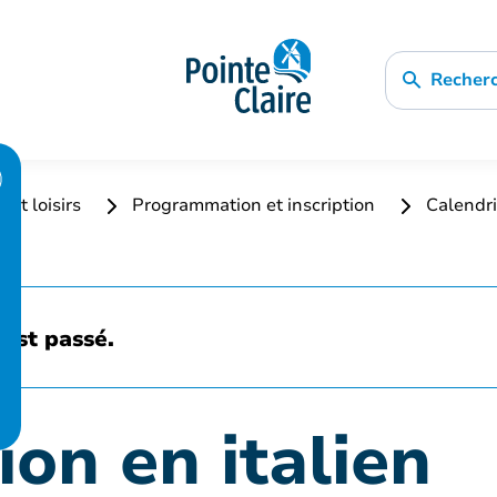
Recher
 et loisirs
Programmation et inscription
Calendri
est passé.
on en italien