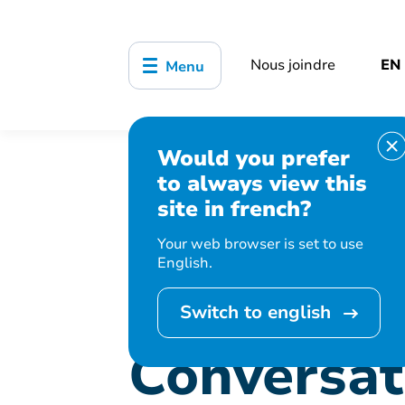
Nous joindre
EN
Menu
Would you prefer
Accueil
Bibliothèque, culture, sports
to always view this
Conversation en italien
site in french?
Your web browser is set to use
English.
Cet événement 
Switch to english
Conversati