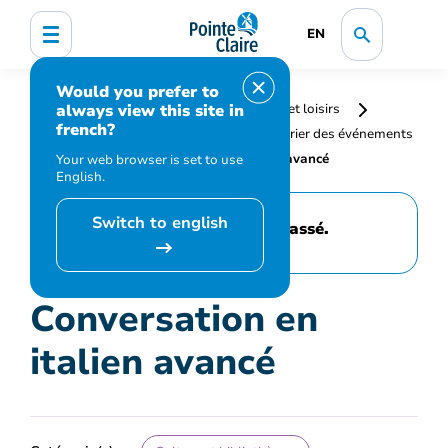
EN
Would you prefer to
always view this site in
Accueil
Bibliothèque, culture, sports et loisirs
french?
Programmation et inscription
Calendrier des événements
et activités
Conversation en italien avancé
Your web browser is set to use
English.
Switch to english
Cet événement est passé.
Conversation en
italien avancé