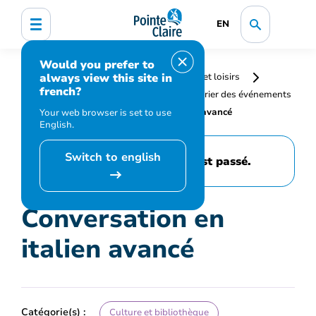
EN
Would you prefer to
always view this site in
Accueil
Bibliothèque, culture, sports et loisirs
french?
Programmation et inscription
Calendrier des événements
et activités
Conversation en italien avancé
Your web browser is set to use
English.
Switch to english
Cet événement est passé.
Conversation en
italien avancé
Catégorie(s) :
Culture et bibliothèque