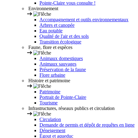
Pointe-Claire vous consulte !
Environnement
Accompagnement et outils environnementaux
Arbres et canopée
Eau potable
Qualité de l'air et des sols
Transition écologique
Faune, flore et espèces
Animaux domestiques
Animaux sauvages
Préservation de la faune
Flore urbaine
Histoire et patrimoine
Patrimoine
Portrait de Pointe-Claire
Tourisme
Infrastructures, réseaux publics et circulation
Circulation
Demande de permis et dépôt de requêtes en ligne
Déneigement
Égout et aqueduc