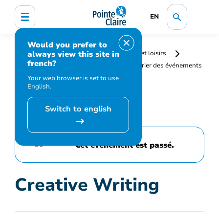
EN
Would you prefer to
always view this site in
Accueil
Bibliothèque, culture, sports et loisirs
french?
Programmation et inscription
Calendrier des événements
et activités
Creative Writing
Your web browser is set to use
English.
Switch to english
Cet événement est passé.
Creative Writing