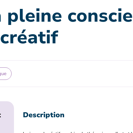
a pleine consci
 créatif
que
t
Description