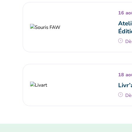
16 ao
Ateli
Éditi
Dè
18 ao
Livr’
Dè