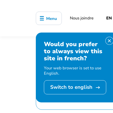
Nous joindre
EN
Menu
Would you prefer
Accueil
Bibliothèque, culture, sports
to always view this
Cultiver la pleine conscience avec le jo
site in french?
Your web browser is set to use
English.
Switch to english
Cet événement 