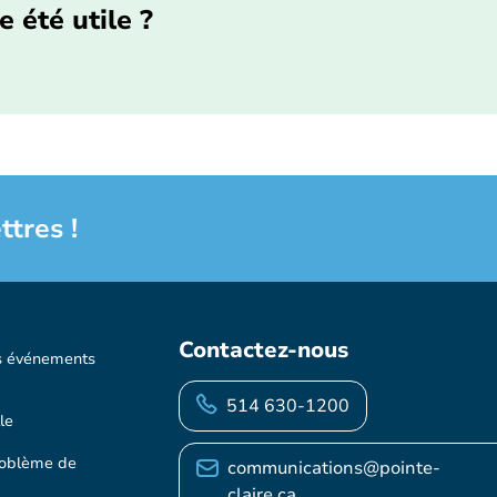
e été utile ?
ttres !
Contactez-nous
s événements
514 630-1200
le
roblème de
communications@pointe-
claire.ca