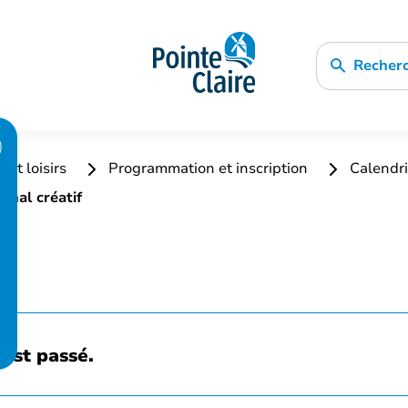
Recher
 et loisirs
Programmation et inscription
Calendri
urnal créatif
est passé.