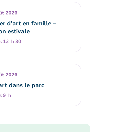
ût 2026
er d'art en famille –
on estivale
s 13 h 30
ût 2026
art dans le parc
s 9 h