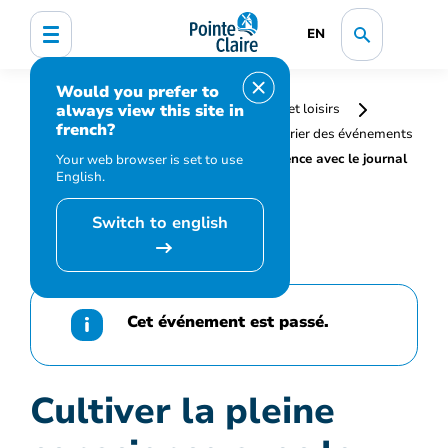
EN
Would you prefer to
always view this site in
Accueil
Bibliothèque, culture, sports et loisirs
french?
Programmation et inscription
Calendrier des événements
et activités
Cultiver la pleine conscience avec le journal
Your web browser is set to use
English.
créatif
Switch to english
Cet événement est passé.
Cultiver la pleine