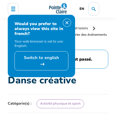
EN
Would you prefer to
always view this site in
Accueil
Bibliothèque, culture, sports et loisirs
french?
Programmation et inscription
Calendrier des événements
et activités
Danse créative
Your web browser is set to use
English.
Switch to english
Cet événement est passé.
Danse créative
Catégorie(s) :
Activité physique et sport